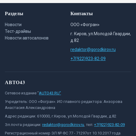
Разделы
Контакты
Новости
ООО «Фогран»
Тест-драйвы
г. Киров, ул.Молодой Гвардии,
Новости автосалонов
д.82
redaktor@gorodkirov.ru
+7(922)923-82-09
АВТО43
Сетевое издание "
AUTO43.RU"
Учредитель: ООО «Фогран». ИО главного редактора: Анзорова
Анастасия Александровна
Адрес редакции: 610000, г.Киров, ул.Молодой Гвардии, д.82
Эл.почта редакции:
redaktor@gorodkirov.ru
, тел:
+7(922)923-82-09
Регистрационный номер ЭЛ № ФС 77 - 71297от 10.10.2017 года