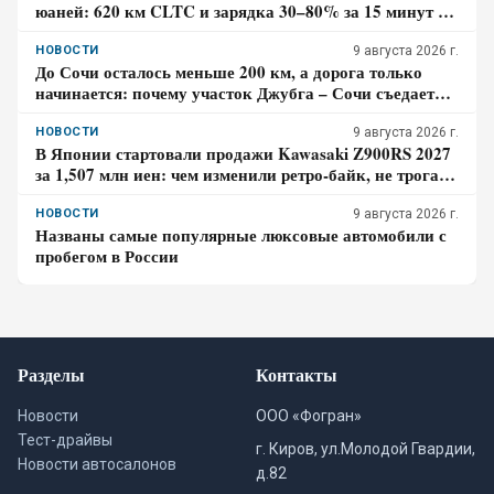
юаней: 620 км CLTC и зарядка 30–80% за 15 минут –
где здесь главный компромисс
НОВОСТИ
9 августа 2026 г.
До Сочи осталось меньше 200 км, а дорога только
начинается: почему участок Джубга – Сочи съедает
больше времени, чем кажется по карте
НОВОСТИ
9 августа 2026 г.
В Японии стартовали продажи Kawasaki Z900RS 2027
за 1,507 млн иен: чем изменили ретро-байк, не трогая
948-кубовую «четвёрку»
НОВОСТИ
9 августа 2026 г.
Названы самые популярные люксовые автомобили с
пробегом в России
Разделы
Контакты
Новости
ООО «Фогран»
Тест-драйвы
г. Киров, ул.Молодой Гвардии,
Новости автосалонов
д.82