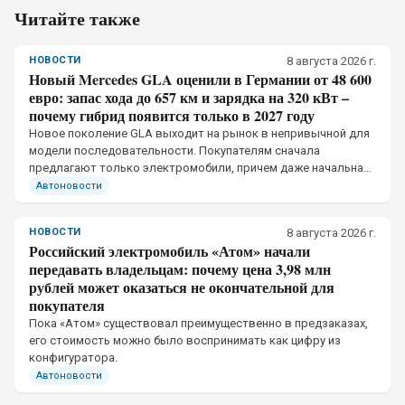
Читайте также
НОВОСТИ
8 августа 2026 г.
Новый Mercedes GLA оценили в Германии от 48 600
евро: запас хода до 657 км и зарядка на 320 кВт –
почему гибрид появится только в 2027 году
Новое поколение GLA выходит на рынок в непривычной для
модели последовательности. Покупателям сначала
предлагают только электромобили, причем даже начальная
версия получила отдельную тяговую батарею и собственное
Автоновости
ограничение мощности зарядки
НОВОСТИ
8 августа 2026 г.
Российский электромобиль «Атом» начали
передавать владельцам: почему цена 3,98 млн
рублей может оказаться не окончательной для
покупателя
Пока «Атом» существовал преимущественно в предзаказах,
его стоимость можно было воспринимать как цифру из
конфигуратора.
Автоновости