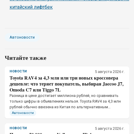
китайский лифтбек
Автоновости
Читайте также
НОВОСТИ
5 августа 2026 г.
Toyota RAV4 за 4,3 млн или три новых кроссовера
дешевле: что теряет покупатель, выбирая Jaecoo J7,
Omoda C7 или Tiggo 7L
Разница в цене достигает миллиона рублей, но сравнивать
только цифры в объявлениях нельзя. Toyota RAV4 за 4,3 млн
рублей обычно ввезена из Китая по альтернативным
каналам, тогда как Jaecoo J7, Omoda C7 и Chery Tiggo 7L
Автоновости
официально продаются в России
НОВОСТИ
5 августа 2026 г.