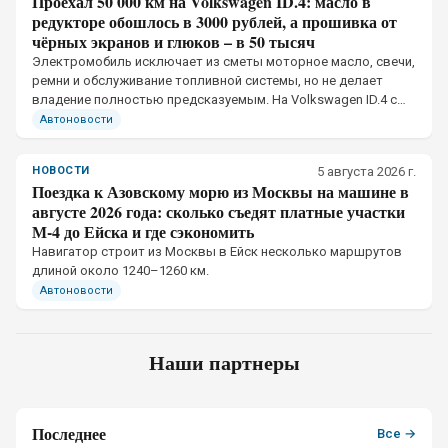
Проехал 50 000 км на Volkswagen ID.4: масло в
редукторе обошлось в 3000 рублей, а прошивка от
чёрных экранов и глюков – в 50 тысяч
Электромобиль исключает из сметы моторное масло, свечи,
ремни и обслуживание топливной системы, но не делает
владение полностью предсказуемым. На Volkswagen ID.4 с
пробегом 50 тыс. км механическая часть потребовала
Автоновости
небольших вложений
НОВОСТИ
5 августа 2026 г.
Поездка к Азовскому морю из Москвы на машине в
августе 2026 года: сколько съедят платные участки
М-4 до Ейска и где сэкономить
Навигатор строит из Москвы в Ейск несколько маршрутов
длиной около 1240–1260 км.
Автоновости
Наши партнеры
Последнее
Все →