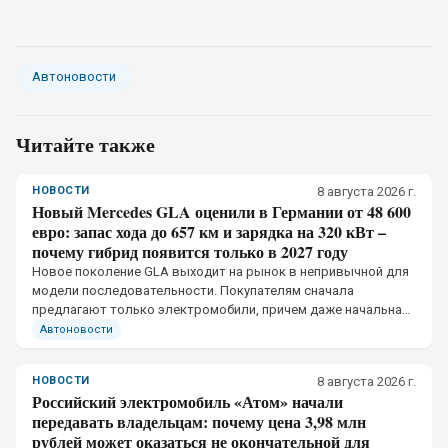
Автоновости
Читайте также
НОВОСТИ
8 августа 2026 г.
Новый Mercedes GLA оценили в Германии от 48 600
евро: запас хода до 657 км и зарядка на 320 кВт –
почему гибрид появится только в 2027 году
Новое поколение GLA выходит на рынок в непривычной для
модели последовательности. Покупателям сначала
предлагают только электромобили, причем даже начальная
версия получила отдельную тяговую батарею и собственное
Автоновости
ограничение мощности зарядки
НОВОСТИ
8 августа 2026 г.
Российский электромобиль «Атом» начали
передавать владельцам: почему цена 3,98 млн
рублей может оказаться не окончательной для