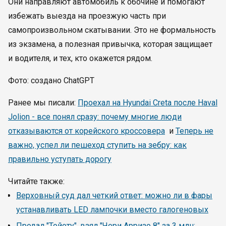
Они направляют автомобиль к обочине и помогают
избежать выезда на проезжую часть при
самопроизвольном скатывании. Это не формальность
из экзамена, а полезная привычка, которая защищает
и водителя, и тех, кто окажется рядом.
Фото: создано ChatGPT
Ранее мы писали:
Проехал на Hyundai Creta после Haval
Jolion - все понял сразу: почему многие люди
отказываются от корейского кроссовера
и
Теперь не
важно, успел ли пешеход ступить на зебру: как
правильно уступать дорогу
Читайте также:
Верховный суд дал четкий ответ: можно ли в фары
устанавливать LED лампочки вместо галогеновых
Продал "Тойоту", взял "Чери Арризо 8" за 3 млн: