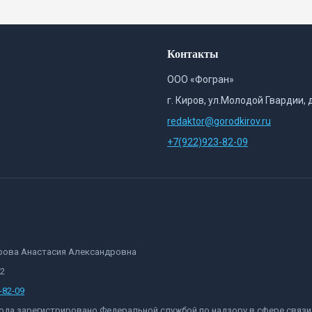
Контакты
ООО «Фогран»
г. Киров, ул.Молодой Гвардии, 
redaktor@gorodkirov.ru
+7(922)923-82-09
орова Анастасия Александровна
82
-82-09
 года зарегистрировано Федеральной службой по надзору в сфере связ