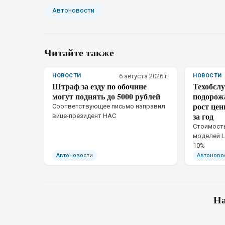
Автоновости
Читайте также
НОВОСТИ
6 августа 2026 г.
НОВОСТИ
Штраф за езду по обочине
Техобсл
могут поднять до 5000 рублей
подорожа
рост це
Соответствующее письмо направил
за год
вице-президент НАС
Стоимость
моделей L
10%
Автоновости
Автоново
На