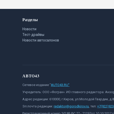
Разделы
Новости
Тест-драйвы
Новости автосалонов
АВТО43
Сетевое издание "
AUTO43.RU"
Учредитель: ООО «Фогран». ИО главного редактора: Анз
Адрес редакции: 610000, г.Киров, ул.Молодой Гвардии, д.
Эл.почта редакции:
redaktor@gorodkirov.ru
, тел:
+7(922)923
Регистрационный номер ЭЛ № ФС 77 - 71297от 10.10.2017