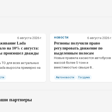
6 августа 2026 г.
НОВОСТИ
6 августа 2026 г.
уживание Lada
Регионы получили право
ло на 10% с августа:
регулировать движение по
ны произошел дважды
выделенным полосам
Новые правила касаются автобусов
массой более 5 тонн и
 ТО для всех актуальных
вместимостью свыше 8
ada выросла примерно на
пассажирских мест
сти
Автоновости
Госдума
ши партнеры