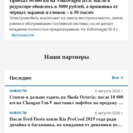
Проехал 50 000 км на Volkswagen ID.4: масло в
редукторе обошлось в 3000 рублей, а прошивка от
чёрных экранов и глюков – в 50 тысяч
Электромобиль исключает из сметы моторное масло, свечи,
ремни и обслуживание топливной системы, но не делает
владение полностью предсказуемым. На Volkswagen ID.4 с
пробегом 50 тыс. км механическая часть потребовала
Автоновости
небольших вложений
Наши партнеры
Последнее
Все →
НОВОСТИ
6 августа 2026 г.
Стоило и дальше ездить на Skoda Octavia: после 10 000
км на Changan Uni-V выставил лифтбек на продажу –
отзыв владельца
НОВОСТИ
6 августа 2026 г.
После Ford Fiesta взяли Kia ProCeed 2019 года ради
дизайна и багажника, но ожидания от динамики не
оправдались – отзыв владельца