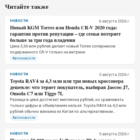
Читайте также
НОВОСТИ
6 августа 2026 г.
Новый KGM Torres или Honda CR-V 2020 года:
гарантия против репутации – где семья потеряет
больше за три года владения
Цена 3,36 млн рублей делает новый Torres соперником
подержанного CR-V только на витрине
Автоновости
НОВОСТИ
5 августа 2026 г.
Toyota RAV4 за 4,3 млн или три новых кроссовера
дешевле: что теряет покупатель, выбирая Jaecoo J7,
Omoda C7 или Tiggo 7L
Разница в цене достигает миллиона рублей, но сравнивать
только цифры в объявлениях нельзя. Toyota RAV4 за 4,3 млн
рублей обычно ввезена из Китая по альтернативным
каналам, тогда как Jaecoo J7, Omoda C7 и Chery Tiggo 7L
Автоновости
официально продаются в России
НОВОСТИ
5 августа 2026 г.