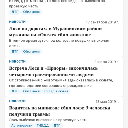
​В ГИБДД отметили, что лось неожиданно выбежал на
проезжую часть
ДТП
Сбил лося
НОВОСТИ
17 сентября 2019 г.
Лоси на дорогах: в Мурашинском районе
мужчина на «Опеле» сбил животное
​В темное время суток под колеса легковушки выскочил
олень
ДТП
Сбил лося
НОВОСТИ
3 июля 2019 г.
Встреча Лося и «Приоры» закончилась
четырьмя травмированными людьми
​От столкновения с животным «Лада» оказалась в кювете,
где впоследствии совершила опрокидывание
ДТП
Сбил лося
Съезд в кювет
НОВОСТИ
13 мая 2019 г.
Водитель на минивэне сбил лося: 3 человека
получили травмы
​Лось выбежал внезапно на проезжую часть
Автоновости
ГИБДД
ДТП