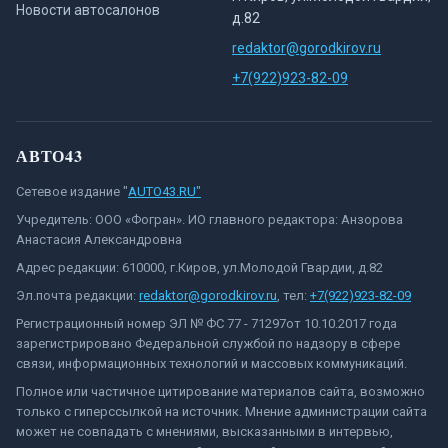
Новости автосалонов
д.82
redaktor@gorodkirov.ru
+7(922)923-82-09
АВТО43
Сетевое издание "
AUTO43.RU"
Учредитель: ООО «Фогран». ИО главного редактора: Анзорова
Анастасия Александровна
Адрес редакции: 610000, г.Киров, ул.Молодой Гвардии, д.82
Эл.почта редакции:
redaktor@gorodkirov.ru
, тел:
+7(922)923-82-09
Регистрационный номер ЭЛ № ФС 77 - 71297от 10.10.2017 года
зарегистрировано Федеральной службой по надзору в сфере
связи, информационных технологий и массовых коммуникаций.
Полное или частичное цитирование материалов сайта, возможно
только с гиперссылкой на источник. Мнение администрации сайта
может не совпадать с мнениями, высказанными в интервью,