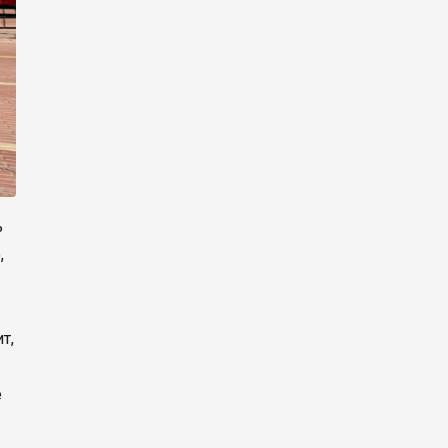
ь
,
т,
е