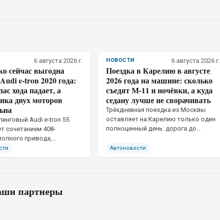
6 августа 2026 г.
НОВОСТИ
6 августа 2026 г.
ко сейчас выгодна
Поездка в Карелию в августе
Audi e-tron 2020 года:
2026 года на машине: сколько
пас хода падает, а
съедят М-11 и ночёвки, а куда
ика двух моторов
седану лучше не сворачивать
ьна
Трёхдневная поездка из Москвы
оставляет на Карелию только один
инговый Audi e-tron 55
полноценный день: дорога до
т сочетанием 408-
Сортавалы занимает около 980 км,
полного привода,
до Петрозаводска – немногим
вески и цены заметно
сти
Автоновости
больше тысячи. Рациональный
воначальной
формат – пять дней с четырьмя
ночёвками.
ши партнеры