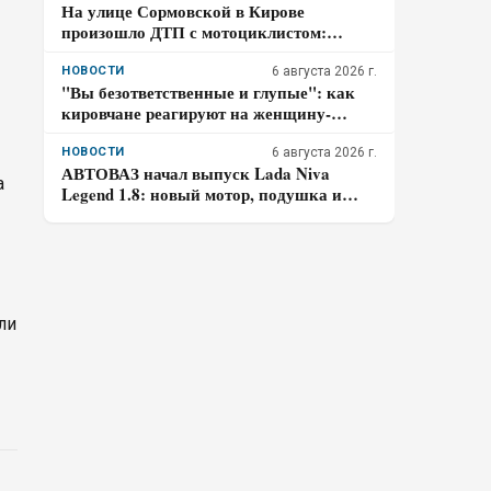
На улице Сормовской в Кирове
произошло ДТП с мотоциклистом:
водитель авто скрылся
НОВОСТИ
6 августа 2026 г.
"Вы безответственные и глупые": как
кировчане реагируют на женщину-
таксиста
НОВОСТИ
6 августа 2026 г.
АВТОВАЗ начал выпуск Lada Niva
а
Legend 1.8: новый мотор, подушка и
частичная оцинковка – что осталось от
прежней «Нивы»
ли