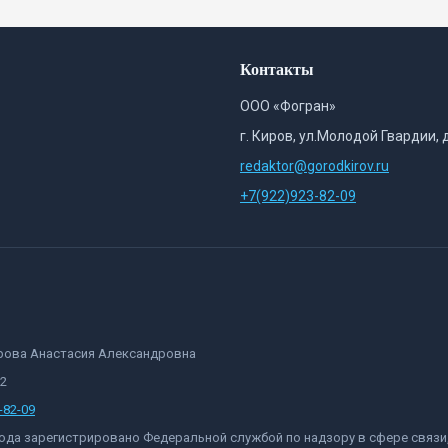
Контакты
ООО «Фогран»
г. Киров, ул.Молодой Гвардии, 
redaktor@gorodkirov.ru
+7(922)923-82-09
орова Анастасия Александровна
82
-82-09
 года зарегистрировано Федеральной службой по надзору в сфере связ