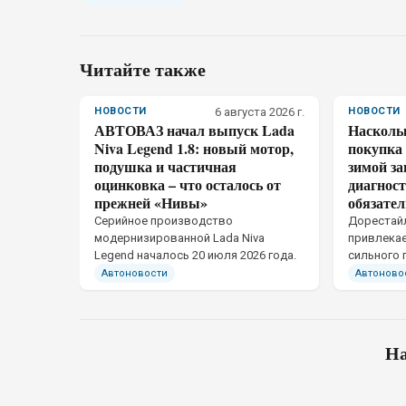
Читайте также
НОВОСТИ
6 августа 2026 г.
НОВОСТИ
АВТОВАЗ начал выпуск Lada
Насколь
Niva Legend 1.8: новый мотор,
покупка 
подушка и частичная
зимой за
оцинковка – что осталось от
диагност
прежней «Нивы»
обязател
Серийное производство
Дорестайл
модернизированной Lada Niva
привлекае
Legend началось 20 июля 2026 года.
сильного 
пневмопод
Автоновости
Автоново
ниже пер
На