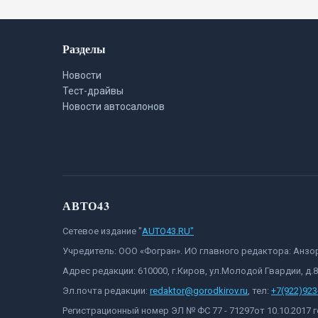
Разделы
Новости
Тест-драйвы
Новости автосалонов
АВТО43
Сетевое издание "
AUTO43.RU"
Учредитель: ООО «Фогран». ИО главного редактора: Анз
Адрес редакции: 610000, г.Киров, ул.Молодой Гвардии, д.
Эл.почта редакции:
redaktor@gorodkirov.ru
, тел:
+7(922)923
Регистрационный номер ЭЛ № ФС 77 - 71297от 10.10.2017