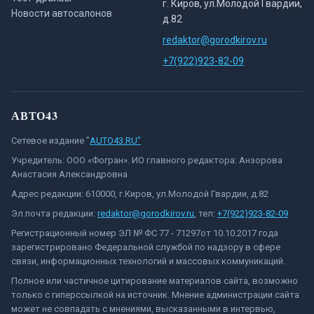
г. Киров, ул.Молодой Гвардии,
Новости автосалонов
д.82
redaktor@gorodkirov.ru
+7(922)923-82-09
АВТО43
Сетевое издание "
AUTO43.RU"
Учредитель: ООО «Фогран». ИО главного редактора: Анзорова
Анастасия Александровна
Адрес редакции: 610000, г.Киров, ул.Молодой Гвардии, д.82
Эл.почта редакции:
redaktor@gorodkirov.ru
, тел:
+7(922)923-82-09
Регистрационный номер ЭЛ № ФС 77 - 71297от 10.10.2017 года
зарегистрировано Федеральной службой по надзору в сфере
связи, информационных технологий и массовых коммуникаций.
Полное или частичное цитирование материалов сайта, возможно
только с гиперссылкой на источник. Мнение администрации сайта
может не совпадать с мнениями, высказанными в интервью,