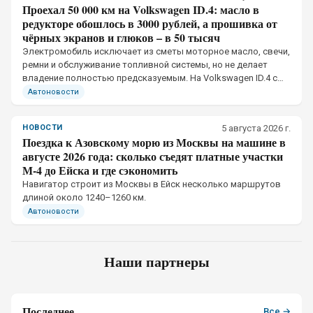
Проехал 50 000 км на Volkswagen ID.4: масло в
редукторе обошлось в 3000 рублей, а прошивка от
чёрных экранов и глюков – в 50 тысяч
Электромобиль исключает из сметы моторное масло, свечи,
ремни и обслуживание топливной системы, но не делает
владение полностью предсказуемым. На Volkswagen ID.4 с
пробегом 50 тыс. км механическая часть потребовала
Автоновости
небольших вложений
НОВОСТИ
5 августа 2026 г.
Поездка к Азовскому морю из Москвы на машине в
августе 2026 года: сколько съедят платные участки
М-4 до Ейска и где сэкономить
Навигатор строит из Москвы в Ейск несколько маршрутов
длиной около 1240–1260 км.
Автоновости
Наши партнеры
Последнее
Все →