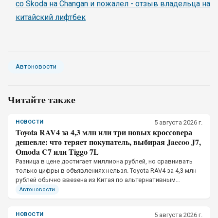
со Skoda на Changan и пожалел - отзыв владельца на
китайский лифтбек
Автоновости
Читайте также
НОВОСТИ
5 августа 2026 г.
Toyota RAV4 за 4,3 млн или три новых кроссовера
дешевле: что теряет покупатель, выбирая Jaecoo J7,
Omoda C7 или Tiggo 7L
Разница в цене достигает миллиона рублей, но сравнивать
только цифры в объявлениях нельзя. Toyota RAV4 за 4,3 млн
рублей обычно ввезена из Китая по альтернативным
каналам, тогда как Jaecoo J7, Omoda C7 и Chery Tiggo 7L
Автоновости
официально продаются в России
НОВОСТИ
5 августа 2026 г.