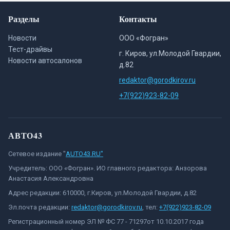
Разделы
Контакты
Новости
ООО «Фогран»
Тест-драйвы
г. Киров, ул.Молодой Гвардии,
Новости автосалонов
д.82
redaktor@gorodkirov.ru
+7(922)923-82-09
АВТО43
Сетевое издание "
AUTO43.RU"
Учредитель: ООО «Фогран». ИО главного редактора: Анзорова
Анастасия Александровна
Адрес редакции: 610000, г.Киров, ул.Молодой Гвардии, д.82
Эл.почта редакции:
redaktor@gorodkirov.ru
, тел:
+7(922)923-82-09
Регистрационный номер ЭЛ № ФС 77 - 71297от 10.10.2017 года