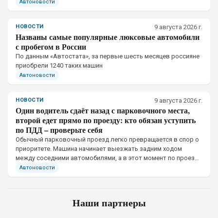
Автоновости
НОВОСТИ
9 августа 2026 г.
Названы самые популярные люксовые автомобили
с пробегом в России
По данным «Автостата», за первые шесть месяцев россияне
приобрели 1240 таких машин
Автоновости
НОВОСТИ
9 августа 2026 г.
Один водитель сдаёт назад с парковочного места,
второй едет прямо по проезду: кто обязан уступить
по ПДД – проверьте себя
Обычный парковочный проезд легко превращается в спор о
приоритете. Машина начинает выезжать задним ходом
между соседними автомобилями, а в этот момент по проезду
приближается другой автомобиль.
Автоновости
Наши партнеры