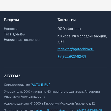
Разделы
Контакты
Новости
ООО «Фогран»
Тест-драйвы
г. Киров, ул.Молодой Гвардии,
Новости автосалонов
д.82
redaktor@gorodkirov.ru
+7(922)923-82-09
АВТО43
Сетевое издание "
AUTO43.RU"
Учредитель: ООО «Фогран». ИО главного редактора: Анзорова
Анастасия Александровна
Адрес редакции: 610000, г.Киров, ул.Молодой Гвардии, д.82
Эл.почта редакции:
redaktor@gorodkirov.ru
, тел:
+7(922)923-82-09