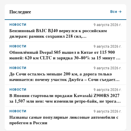
Последнее
Все →
НОВОСТИ
9 августа 2026 г.
Бензиновый BAIC BJ40 вернулся к российским
дилерам: рамник сохранил 218 сил,
восьмиступенчатый автомат и понижающую передачу
НОВОСТИ
9 августа 2026 г.
Обновлённый Deepal S05 вышел в Китае от 115 900
юаней: 620 км CLTC и зарядка 30–80% за 15 минут –
где здесь главный компромисс
НОВОСТИ
9 августа 2026 г.
До Сочи осталось меньше 200 км, а дорога только
начинается: почему участок Джубга – Сочи съедает
больше времени, чем кажется по карте
НОВОСТИ
9 августа 2026 г.
В Японии стартовали продажи Kawasaki Z900RS 2027
за 1,507 млн иен: чем изменили ретро-байк, не трогая
948-кубовую «четвёрку»
НОВОСТИ
9 августа 2026 г.
Названы самые популярные люксовые автомобили с
пробегом в России