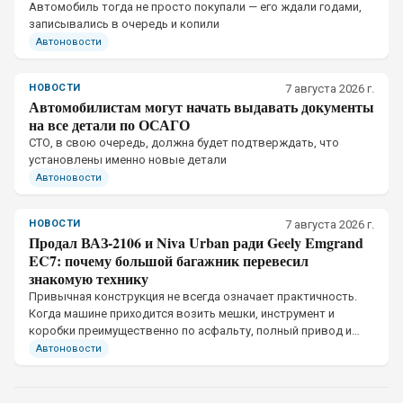
Автомобиль тогда не просто покупали — его ждали годами,
записывались в очередь и копили
Автоновости
НОВОСТИ
7 августа 2026 г.
Автомобилистам могут начать выдавать документы
на все детали по ОСАГО
СТО, в свою очередь, должна будет подтверждать, что
установлены именно новые детали
Автоновости
НОВОСТИ
7 августа 2026 г.
Продал ВАЗ-2106 и Niva Urban ради Geely Emgrand
EC7: почему большой багажник перевесил
знакомую технику
Привычная конструкция не всегда означает практичность.
Когда машине приходится возить мешки, инструмент и
коробки преимущественно по асфальту, полный привод и
простота ремонта отходят на второй план
Автоновости