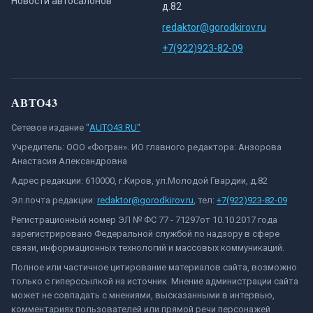
Новости автосалонов
д.82
redaktor@gorodkirov.ru
+7(922)923-82-09
АВТО43
Сетевое издание "
AUTO43.RU"
Учредитель: ООО «Фогран». ИО главного редактора: Анзорова
Анастасия Александровна
Адрес редакции: 610000, г.Киров, ул.Молодой Гвардии, д.82
Эл.почта редакции:
redaktor@gorodkirov.ru
, тел:
+7(922)923-82-09
Регистрационный номер ЭЛ № ФС 77 - 71297от 10.10.2017 года
зарегистрировано Федеральной службой по надзору в сфере
связи, информационных технологий и массовых коммуникаций.
Полное или частичное цитирование материалов сайта, возможно
только с гиперссылкой на источник. Мнение администрации сайта
может не совпадать с мнениями, высказанными в интервью,
комментариях пользователей или прямой речи персонажей