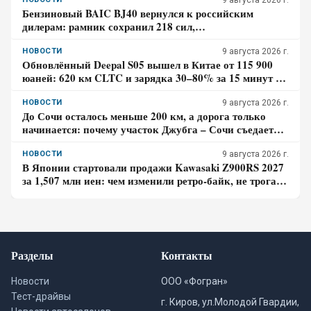
9 августа 2026 г.
Бензиновый BAIC BJ40 вернулся к российским
дилерам: рамник сохранил 218 сил,
восьмиступенчатый автомат и понижающую передачу
НОВОСТИ
9 августа 2026 г.
Обновлённый Deepal S05 вышел в Китае от 115 900
юаней: 620 км CLTC и зарядка 30–80% за 15 минут –
где здесь главный компромисс
НОВОСТИ
9 августа 2026 г.
До Сочи осталось меньше 200 км, а дорога только
начинается: почему участок Джубга – Сочи съедает
больше времени, чем кажется по карте
НОВОСТИ
9 августа 2026 г.
В Японии стартовали продажи Kawasaki Z900RS 2027
за 1,507 млн иен: чем изменили ретро-байк, не трогая
948-кубовую «четвёрку»
Разделы
Контакты
Новости
ООО «Фогран»
Тест-драйвы
г. Киров, ул.Молодой Гвардии,