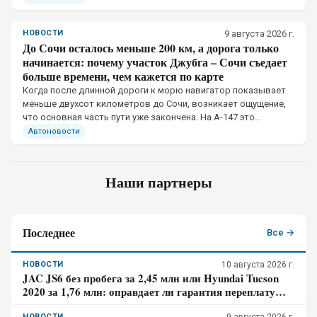
НОВОСТИ
9 августа 2026 г.
До Сочи осталось меньше 200 км, а дорога только
начинается: почему участок Джубга – Сочи съедает
больше времени, чем кажется по карте
Когда после длинной дороги к морю навигатор показывает
меньше двухсот километров до Сочи, возникает ощущение,
что основная часть пути уже закончена. На А-147 это
впечатление обманчиво.
Автоновости
Наши партнеры
Последнее
Все →
НОВОСТИ
10 августа 2026 г.
JAC JS6 без пробега за 2,45 млн или Hyundai Tucson
2020 за 1,76 млн: оправдает ли гарантия переплату
почти в 700 тысяч
НОВОСТИ