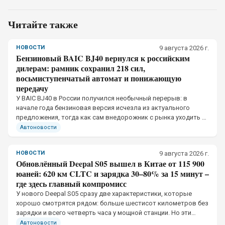
Читайте также
НОВОСТИ
9 августа 2026 г.
Бензиновый BAIC BJ40 вернулся к российским
дилерам: рамник сохранил 218 сил,
восьмиступенчатый автомат и понижающую
передачу
У BAIC BJ40 в России получился необычный перерыв: в
начале года бензиновая версия исчезла из актуального
предложения, тогда как сам внедорожник с рынка уходить не
собирался.
Автоновости
НОВОСТИ
9 августа 2026 г.
Обновлённый Deepal S05 вышел в Китае от 115 900
юаней: 620 км CLTC и зарядка 30–80% за 15 минут –
где здесь главный компромисс
У нового Deepal S05 сразу две характеристики, которые
хорошо смотрятся рядом: больше шестисот километров без
зарядки и всего четверть часа у мощной станции. Но эти
показатели относятся к разным условиям эксплуатации
Автоновости