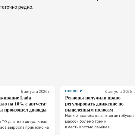
таточно редко.
6 августа 2026 г.
НОВОСТИ
6 августа 2026 г.
уживание Lada
Регионы получили право
ло на 10% с августа:
регулировать движение по
ны произошел дважды
выделенным полосам
Новые правила касаются автобусов
массой более 5 тонн и
 ТО для всех актуальных
вместимостью свыше 8
ada выросла примерно на
пассажирских мест