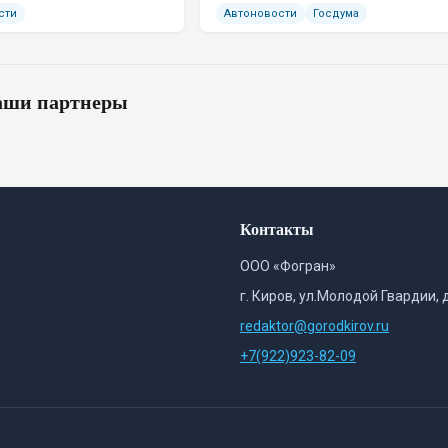
сти
Автоновости
Госдума
ши партнеры
Контакты
ООО «Фогран»
г. Киров, ул.Молодой Гвардии, 
redaktor@gorodkirov.ru
+7(922)923-82-09