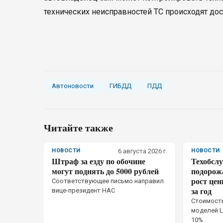
технических неисправностей ТС происходят дос
Автоновости
ГИБДД
ПДД
Читайте также
НОВОСТИ
6 августа 2026 г.
НОВОСТИ
Штраф за езду по обочине
Техобсл
могут поднять до 5000 рублей
подорожа
рост це
Соответствующее письмо направил
за год
вице-президент НАС
Стоимость
моделей L
10%