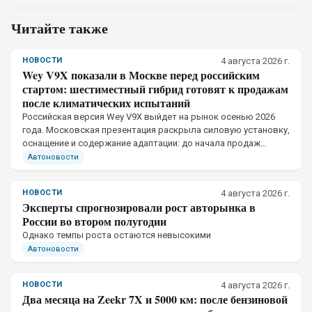
Читайте также
НОВОСТИ
4 августа 2026 г.
Wey V9X показали в Москве перед российским
стартом: шестиместный гибрид готовят к продажам
после климатических испытаний
Российская версия Wey V9X выйдет на рынок осенью 2026
года. Московская презентация раскрыла силовую установку,
оснащение и содержание адаптации: до начала продаж
шестиместный кроссовер три месяца испытывали на
Автоновости
российских дорогах
НОВОСТИ
4 августа 2026 г.
Эксперты спрогнозировали рост авторынка в
России во втором полугодии
Однако темпы роста остаются невысокими
Автоновости
НОВОСТИ
4 августа 2026 г.
Два месяца на Zeekr 7X и 5000 км: после бензиновой