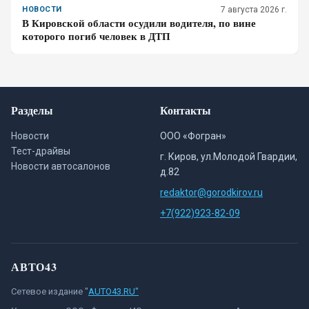
НОВОСТИ
7 августа 2026 г.
В Кировской области осудили водителя, по вине
которого погиб человек в ДТП
Разделы
Контакты
Новости
ООО «Фогран»
Тест-драйвы
г. Киров, ул.Молодой Гвардии,
Новости автосалонов
д.82
redaktor@gorodkirov.ru
+7(922)923-82-09
АВТО43
Сетевое издание "
AUTO43.RU"