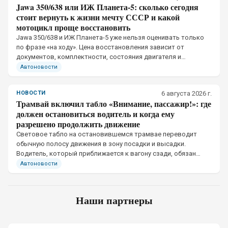
Jawa 350/638 или ИЖ Планета-5: сколько сегодня
стоит вернуть к жизни мечту СССР и какой
мотоцикл проще восстановить
Jawa 350/638 и ИЖ Планета-5 уже нельзя оценивать только
по фразе «на ходу». Цена восстановления зависит от
документов, комплектности, состояния двигателя и
количества оригинальных деталей.
Автоновости
НОВОСТИ
6 августа 2026 г.
Трамвай включил табло «Внимание, пассажир!»: где
должен остановиться водитель и когда ему
разрешено продолжить движение
Световое табло на остановившемся трамвае переводит
обычную полосу движения в зону посадки и высадки.
Водитель, который приближается к вагону сзади, обязан
остановиться до того, как автомобиль окажется на пути
Автоновости
пассажиров
Наши партнеры