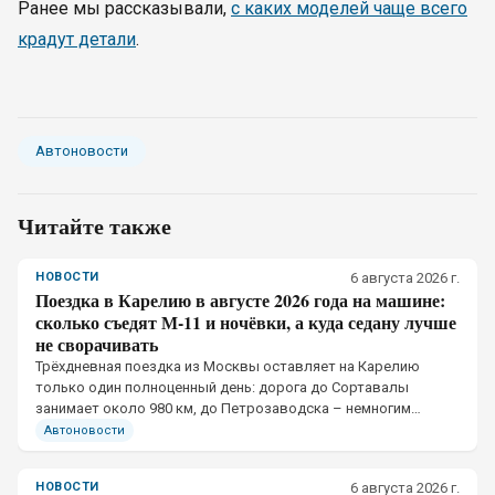
Ранее мы рассказывали,
с каких моделей чаще всего
крадут детали
.
Автоновости
Читайте также
НОВОСТИ
6 августа 2026 г.
Поездка в Карелию в августе 2026 года на машине:
сколько съедят М-11 и ночёвки, а куда седану лучше
не сворачивать
Трёхдневная поездка из Москвы оставляет на Карелию
только один полноценный день: дорога до Сортавалы
занимает около 980 км, до Петрозаводска – немногим
больше тысячи. Рациональный формат – пять дней с
Автоновости
четырьмя ночёвками.
НОВОСТИ
6 августа 2026 г.