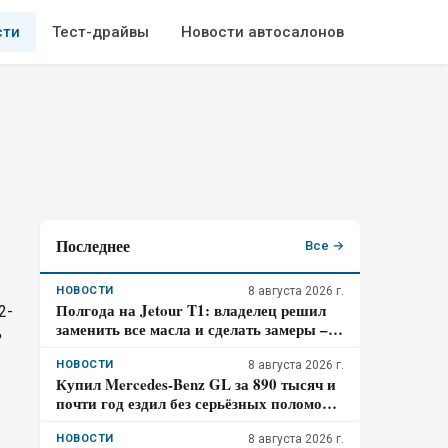
сти
Тест-драйвы
Новости автосалонов
Последнее
Все →
НОВОСТИ
8 августа 2026 г.
Полгода на Jetour T1: владелец решил
2-
заменить все масла и сделать замеры –
?
что обнаружилось при обслуживании
НОВОСТИ
8 августа 2026 г.
Купил Mercedes-Benz GL за 890 тысяч и
почти год ездил без серьёзных поломок:
где всё же прятался главный риск –
отзыв владельца
НОВОСТИ
8 августа 2026 г.