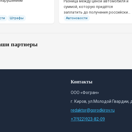
 нарушением
Разница между ценой автомобиля и
суммой, которую придётся
заплатить до получения российских
номеров, иногда достигает
сти
Штрафы
Автоновости
нескольких сотен тысяч рублей.
ши партнеры
Контакты
ООО «Фогран»
г. Киров, ул.Молодой Гвардии, 
redaktor@gorodkirov.ru
+7(922)923-82-09