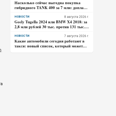
Насколько сейчас выгодна покупка
гибридного TANK 400 за 7 млн: доплата
к бензиновому – 700 тысяч, когда она
окупится в городе
НОВОСТИ
8 августа 2026 г.
Geely Tugella 2024 или BMW X4 2018: за
2,8 млн рублей 30 тыс. против 131 тыс.
км пробега. Где риск для бюджета за три
года выше?
НОВОСТИ
7 августа 2026 г.
Какие автомобили сегодня работают в
такси: новый список, который может
удивить
.
га