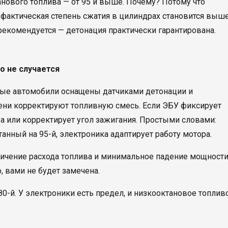
нового топлива — от 95 и выше. Почему? Потому что
 фактическая степень сжатия в цилиндрах становится выше
 рекомендуется — детонация практически гарантирована.
о не случается
нные автомобили оснащены датчиками детонации и
ени корректируют топливную смесь. Если ЭБУ фиксирует
а или корректирует угол зажигания. Простыми словами:
танный на 95-й, электроника адаптирует работу мотора.
ичение расхода топлива и минимальное падение мощности
, вами не будет замечена.
 80-й. У электроники есть предел, и низкооктановое топлив