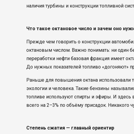
наличия турбины и конструкции топливной сис
Что такое октановое число и зачем оно нуж
Прежде чем говорить о конструкции автомобил
октановым числом. Важно понимать: ни один бе
переработки нефти базовая фракция имеет окта
До нужных показателей топливо «догоняют» п
Раньше для повышения октана использовали т
экологии и человека. Такие бензины называл
топливе используют спирты и эфиры. И здесь в
всего на 2–3% по объёму присадок. Никакого ч
Степень сжатия — главный ориентир