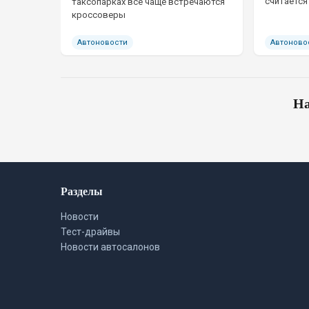
считается
таксопарках все чаще встречаются
кроссоверы
Автоновости
Автоново
На
Разделы
Новости
Тест-драйвы
Новости автосалонов