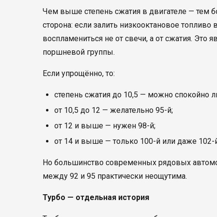
Чем выше степень сжатия в двигателе — тем б
сторона: если залить низкооктановое топливо 
воспламениться не от свечи, а от сжатия. Это
поршневой группы.
Если упрощённо, то:
степень сжатия до 10,5 — можно спокойно ли
от 10,5 до 12 — желательно 95-й;
от 12 и выше — нужен 98-й;
от 14 и выше — только 100-й или даже 102-й
Но большинство современных рядовых автомоб
между 92 и 95 практически неощутима.
Турбо — отдельная история