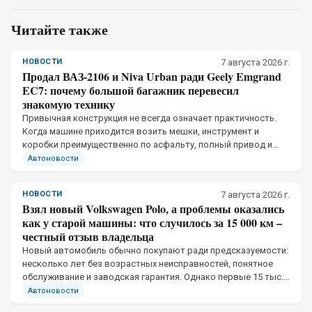
Читайте также
НОВОСТИ
7 августа 2026 г.
Продал ВАЗ-2106 и Niva Urban ради Geely Emgrand
EC7: почему большой багажник перевесил
знакомую технику
Привычная конструкция не всегда означает практичность.
Когда машине приходится возить мешки, инструмент и
коробки преимущественно по асфальту, полный привод и
простота ремонта отходят на второй план
Автоновости
НОВОСТИ
7 августа 2026 г.
Взял новый Volkswagen Polo, а проблемы оказались
как у старой машины: что случилось за 15 000 км –
честный отзыв владельца
Новый автомобиль обычно покупают ради предсказуемости:
несколько лет без возрастных неисправностей, понятное
обслуживание и заводская гарантия. Однако первые 15 тыс.
км одного Volkswagen Polo 2018 года принесли две претензии
Автоновости