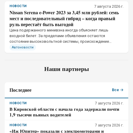
НОВОСТИ
7 августа 2026 г.
Nissan Serena e-Power 2023 за 3,45 млн рублей: семь
мест и последовательный гибрид – когда правый
руль перестаёт быть выгодой
Цена подержанного минивэна иногда объясняет лишь
входной билет. За пределами объявления остаются
состояние высоковольтной системы, происхождение
машины, пригодность японской комплектации к российской
Автоновости
эксплуатации и стоимость редких деталей.
Наши партнеры
Последнее
Все →
НОВОСТИ
7 августа 2026 г.
В Кировской области с начала года задержали почти
1,9 тысячи пьяных водителей
НОВОСТИ
7 августа 2026 г.
«Иж Юпитер» показали с электромоторами и