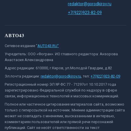
redaktor@gorodkirov.ru
+7(922)923-82-09
АВТО43
Сетевое издание "
AUTO43.RU"
Учредитель: ООО «Фогран». ИО главного редактора: Анзорова
Анастасия Александровна
Адрес редакции: 610000, г.Киров, ул.Молодой Гвардии, д.82
Эл.почта редакции:
redaktor@gorodkirov.ru
, тел:
+7(922)923-82-09
Регистрационный номер ЭЛ № ФС 77 - 71297от 10.10.2017 года
зарегистрировано Федеральной службой по надзору в сфере
связи, информационных технологий и массовых коммуникаций.
Полное или частичное цитирование материалов сайта, возможно
только с гиперссылкой на источник. Мнение администрации сайта
может не совпадать с мнениями, высказанными в интервью,
комментариях пользователей или прямой речи персонажей
публикаций. Сайт не несёт ответственности за текст