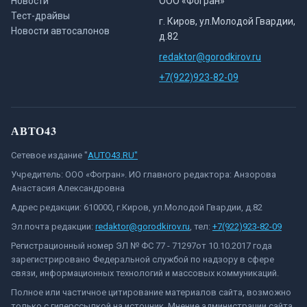
Новости
ООО «Фогран»
Тест-драйвы
г. Киров, ул.Молодой Гвардии,
Новости автосалонов
д.82
redaktor@gorodkirov.ru
+7(922)923-82-09
АВТО43
Сетевое издание "
AUTO43.RU"
Учредитель: ООО «Фогран». ИО главного редактора: Анзорова
Анастасия Александровна
Адрес редакции: 610000, г.Киров, ул.Молодой Гвардии, д.82
Эл.почта редакции:
redaktor@gorodkirov.ru
, тел:
+7(922)923-82-09
Регистрационный номер ЭЛ № ФС 77 - 71297от 10.10.2017 года
зарегистрировано Федеральной службой по надзору в сфере
связи, информационных технологий и массовых коммуникаций.
Полное или частичное цитирование материалов сайта, возможно
только с гиперссылкой на источник. Мнение администрации сайта