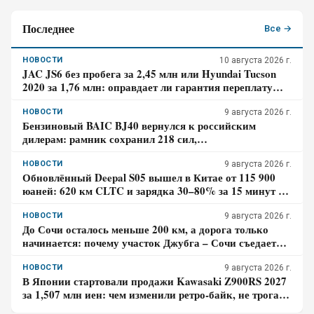
Последнее
Все →
НОВОСТИ
10 августа 2026 г.
JAC JS6 без пробега за 2,45 млн или Hyundai Tucson
2020 за 1,76 млн: оправдает ли гарантия переплату
почти в 700 тысяч
НОВОСТИ
9 августа 2026 г.
Бензиновый BAIC BJ40 вернулся к российским
дилерам: рамник сохранил 218 сил,
восьмиступенчатый автомат и понижающую передачу
НОВОСТИ
9 августа 2026 г.
Обновлённый Deepal S05 вышел в Китае от 115 900
юаней: 620 км CLTC и зарядка 30–80% за 15 минут –
где здесь главный компромисс
НОВОСТИ
9 августа 2026 г.
До Сочи осталось меньше 200 км, а дорога только
начинается: почему участок Джубга – Сочи съедает
больше времени, чем кажется по карте
НОВОСТИ
9 августа 2026 г.
В Японии стартовали продажи Kawasaki Z900RS 2027
за 1,507 млн иен: чем изменили ретро-байк, не трогая
948-кубовую «четвёрку»