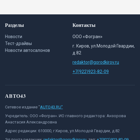
Разделы
Контакты
Новости
ООО «Фогран»
Тест-драйвы
г. Киров, ул.Молодой Гвардии,
Новости автосалонов
д.82
redaktor@gorodkirov.ru
+7(922)923-82-09
АВТО43
Сетевое издание "
AUTO43.RU"
Учредитель: ООО «Фогран». ИО главного редактора: Анзорова
Анастасия Александровна
Адрес редакции: 610000, г.Киров, ул.Молодой Гвардии, д.82
Эл.почта редакции:
redaktor@gorodkirov.ru
, тел:
+7(922)923-82-09