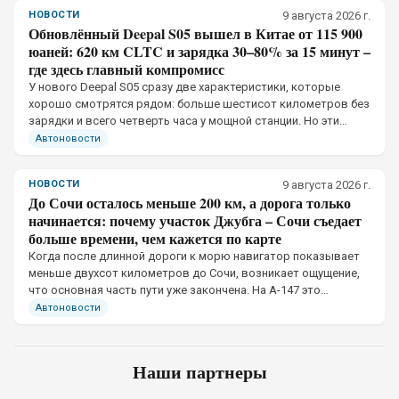
НОВОСТИ
9 августа 2026 г.
Обновлённый Deepal S05 вышел в Китае от 115 900
юаней: 620 км CLTC и зарядка 30–80% за 15 минут –
где здесь главный компромисс
У нового Deepal S05 сразу две характеристики, которые
хорошо смотрятся рядом: больше шестисот километров без
зарядки и всего четверть часа у мощной станции. Но эти
показатели относятся к разным условиям эксплуатации
Автоновости
НОВОСТИ
9 августа 2026 г.
До Сочи осталось меньше 200 км, а дорога только
начинается: почему участок Джубга – Сочи съедает
больше времени, чем кажется по карте
Когда после длинной дороги к морю навигатор показывает
меньше двухсот километров до Сочи, возникает ощущение,
что основная часть пути уже закончена. На А-147 это
впечатление обманчиво.
Автоновости
Наши партнеры