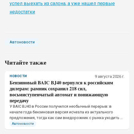
успел выехать из салона, а уже нашел первые
недостатки
Автоновости
Читайте также
НОВОСТИ
9 августа 2026 г.
Бензиновый BAIC BJ40 вернулся к российским
дилерам: рамник сохранил 218 сил,
восьмиступенчатый автомат и понижающую
передачу
У BAIC BJ40 в России получился необычный перерыв: в
начале года бензиновая версия исчезла из актуального
предложения, тогда как сам внедорожник с рынка уходить не
собирался.
Автоновости