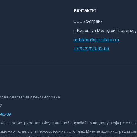
Контакты
ООО «Фогран»
г. Киров, ул.Молодой Гвардии, 
redaktor@gorodkirov.ru
+7(922)923-82-09
орова Анастасия Александровна
82
-82-09
 года зарегистрировано Федеральной службой по надзору в сфере связ
озможно только с гиперссылкой на источник. Мнение администрации са