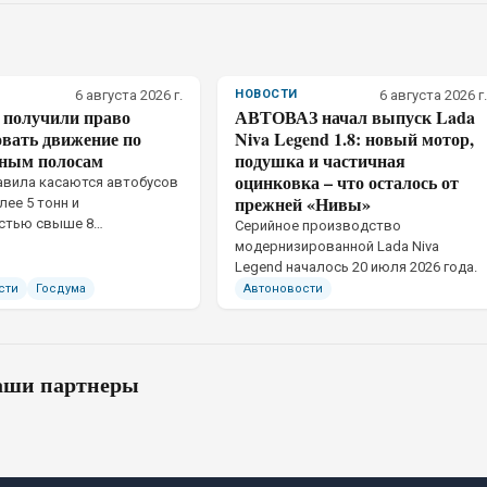
6 августа 2026 г.
НОВОСТИ
6 августа 2026 г.
 получили право
АВТОВАЗ начал выпуск Lada
овать движение по
Niva Legend 1.8: новый мотор,
ным полосам
подушка и частичная
оцинковка – что осталось от
авила касаются автобусов
прежней «Нивы»
лее 5 тонн и
стью свыше 8
Серийное производство
ких мест
модернизированной Lada Niva
Legend началось 20 июля 2026 года.
сти
Госдума
Автоновости
ши партнеры