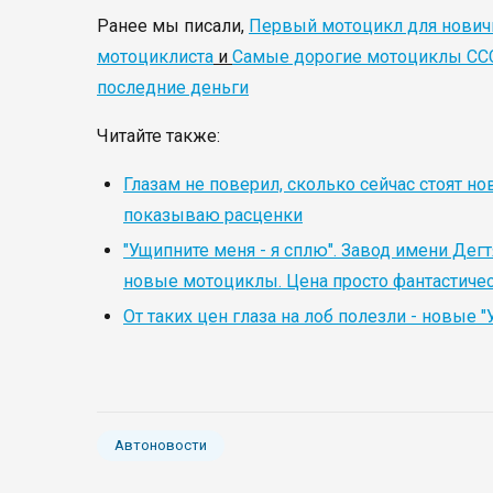
Ранее мы писали,
Первый мотоцикл для новичка
мотоциклиста
и
Самые дорогие мотоциклы СССР:
последние деньги
Читайте также:
Глазам не поверил, сколько сейчас стоят но
показываю расценки
"Ущипните меня - я сплю". Завод имени Дегт
новые мотоциклы. Цена просто фантастиче
От таких цен глаза на лоб полезли - новые "
Автоновости