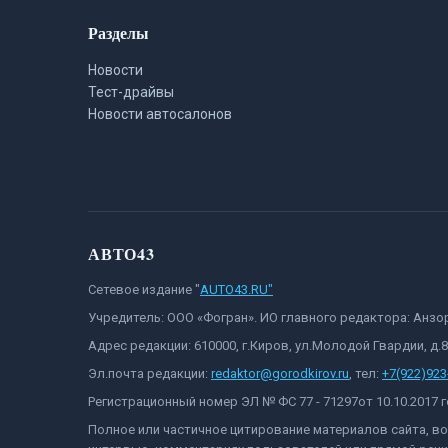
Разделы
Новости
Тест-драйвы
Новости автосалонов
АВТО43
Сетевое издание "
AUTO43.RU"
Учредитель: ООО «Фогран». ИО главного редактора: Анз
Адрес редакции: 610000, г.Киров, ул.Молодой Гвардии, д.
Эл.почта редакции:
redaktor@gorodkirov.ru
, тел:
+7(922)923
Регистрационный номер ЭЛ № ФС 77 - 71297от 10.10.2017
Полное или частичное цитирование материалов сайта, в