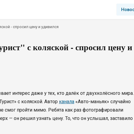
Ново
яской - спросил цену и удивился
рист" с коляской - спросил цену и
ает интерес даже у тех, кто далёк от двухколёсного мира.
Турист» с коляской. Автор
канала
«Авто-маньяк» случайно
 не смог пройти мимо. Ребята как раз фотографировали
рх — он решил узнать цену. То, что он услышал, заставило