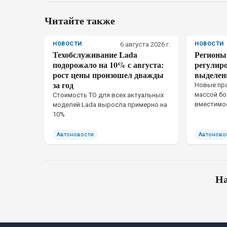
Читайте также
НОВОСТИ
6 августа 2026 г.
НОВОСТИ
Техобслуживание Lada
Регионы
подорожало на 10% с августа:
регулир
рост цены произошел дважды
выделен
за год
Новые пр
массой бо
Стоимость ТО для всех актуальных
вместимо
моделей Lada выросла примерно на
пассажирс
10%
Автоновости
Автоново
На