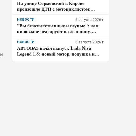
На улице Сормовской в Кирове
произошло ДТП с мотоциклистом:
водитель авто скрылся
НОВОСТИ
6 августа 2026 г.
"Вы безответственные и глупые": как
кировчане реагируют на женщину-
таксиста
НОВОСТИ
6 августа 2026 г.
АВТОВАЗ начал выпуск Lada Niva
Legend 1.8: новый мотор, подушка и
ки
частичная оцинковка – что осталось от
прежней «Нивы»
ь