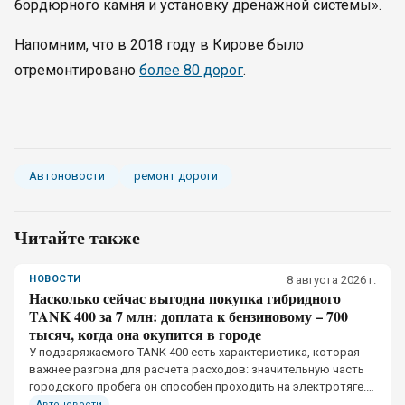
бордюрного камня и установку дренажной системы».
Напомним, что в 2018 году в Кирове было
отремонтировано
более 80 дорог
.
Автоновости
ремонт дороги
Читайте также
НОВОСТИ
8 августа 2026 г.
Насколько сейчас выгодна покупка гибридного
TANK 400 за 7 млн: доплата к бензиновому – 700
тысяч, когда она окупится в городе
У подзаряжаемого TANK 400 есть характеристика, которая
важнее разгона для расчета расходов: значительную часть
городского пробега он способен проходить на электротяге.
Но сама гибридная установка денег не экономит.
Автоновости