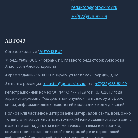
redaktor@gorodkirov.ru
+7(922)923-82-09
АВТО43
Сетевое издание "
AUTO43.RU"
Учредитель: ООО «Фогран». ИО главного редактора: Анзорова
Анастасия Александровна
Адрес редакции: 610000, г.Киров, ул.Молодой Гвардии, д.82
Эл.почта редакции:
redaktor@gorodkirov.ru
, тел:
+7(922)923-82-09
Регистрационный номер ЭЛ № ФС 77 - 71297от 10.10.2017 года
зарегистрировано Федеральной службой по надзору в сфере
связи, информационных технологий и массовых коммуникаций.
Полное или частичное цитирование материалов сайта, возможно
только с гиперссылкой на источник. Мнение администрации сайта
может не совпадать с мнениями, высказанными в интервью,
комментариях пользователей или прямой речи персонажей
публикаций. Сайт не несёт ответственности за текст