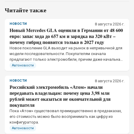
Читайте также
НОВОСТИ
8 августа 2026 г.
Новый Mercedes GLA оценили в Германии от 48 600
евро: запас хода до 657 км и зарядка на 320 кВт –
почему гибрид появится только в 2027 году
Новое поколение GLA выходит на рынок в непривычной для
модели последовательности. Покупателям сначала
предлагают только электромобили, причем даже начальная
версия получила отдельную тяговую батарею и собственное
Автоновости
ограничение мощности зарядки
НОВОСТИ
8 августа 2026 г.
Российский электромобиль «Атом» начали
передавать владельцам: почему цена 3,98 млн
рублей может оказаться не окончательной для
покупателя
Пока «Атом» существовал преимущественно в предзаказах,
его стоимость можно было воспринимать как цифру из
конфигуратора.
Автоновости