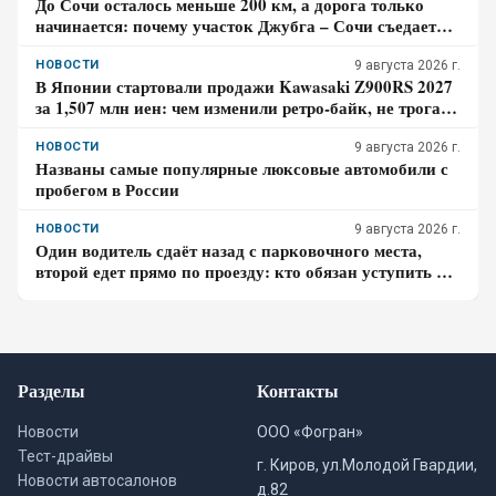
До Сочи осталось меньше 200 км, а дорога только
начинается: почему участок Джубга – Сочи съедает
больше времени, чем кажется по карте
НОВОСТИ
9 августа 2026 г.
В Японии стартовали продажи Kawasaki Z900RS 2027
за 1,507 млн иен: чем изменили ретро-байк, не трогая
948-кубовую «четвёрку»
НОВОСТИ
9 августа 2026 г.
Названы самые популярные люксовые автомобили с
пробегом в России
НОВОСТИ
9 августа 2026 г.
Один водитель сдаёт назад с парковочного места,
второй едет прямо по проезду: кто обязан уступить по
ПДД – проверьте себя
Разделы
Контакты
Новости
ООО «Фогран»
Тест-драйвы
г. Киров, ул.Молодой Гвардии,
Новости автосалонов
д.82