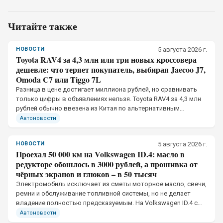
Читайте также
НОВОСТИ
5 августа 2026 г.
Toyota RAV4 за 4,3 млн или три новых кроссовера
дешевле: что теряет покупатель, выбирая Jaecoo J7,
Omoda C7 или Tiggo 7L
Разница в цене достигает миллиона рублей, но сравнивать
только цифры в объявлениях нельзя. Toyota RAV4 за 4,3 млн
рублей обычно ввезена из Китая по альтернативным
каналам, тогда как Jaecoo J7, Omoda C7 и Chery Tiggo 7L
Автоновости
официально продаются в России
НОВОСТИ
5 августа 2026 г.
Проехал 50 000 км на Volkswagen ID.4: масло в
редукторе обошлось в 3000 рублей, а прошивка от
чёрных экранов и глюков – в 50 тысяч
Электромобиль исключает из сметы моторное масло, свечи,
ремни и обслуживание топливной системы, но не делает
владение полностью предсказуемым. На Volkswagen ID.4 с
пробегом 50 тыс. км механическая часть потребовала
Автоновости
небольших вложений