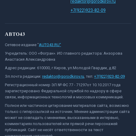
redaktor@gorodkirov.ru
+7(922)923-82-09
АВТО43
Сетевое издание "
AUTO43.RU"
Учредитель: ООО «Фогран». ИО главного редактора: Анзорова
Анастасия Александровна
Адрес редакции: 610000, г.Киров, ул.Молодой Гвардии, д.82
Эл.почта редакции:
redaktor@gorodkirov.ru
, тел:
+7(922)923-82-09
Регистрационный номер ЭЛ № ФС 77 - 71297от 10.10.2017 года
зарегистрировано Федеральной службой по надзору в сфере
связи, информационных технологий и массовых коммуникаций.
Полное или частичное цитирование материалов сайта, возможно
только с гиперссылкой на источник. Мнение администрации сайта
может не совпадать с мнениями, высказанными в интервью,
комментариях пользователей или прямой речи персонажей
публикаций. Сайт не несёт ответственности за текст
комментариев читателей.