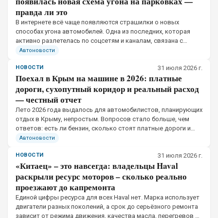
появилась новая схема угона на парковках —
правда ли это
В интернете всё чаще появляются страшилки о новых
способах угона автомобилей. Одна из последних, которая
активно разлетелась по соцсетям и каналам, связана с
обычным полиэтиленовым пакетом на боковом зеркале.
Автоновости
Схема звучит пугающе: вы подходите к машине.
НОВОСТИ
31 июля 2026 г.
Поехал в Крым на машине в 2026: платные
дороги, сухопутный коридор и реальный расход
— честный отчет
Лето 2026 года выдалось для автомобилистов, планирующих
отдых в Крыму, непростым. Вопросов стало больше, чем
ответов: есть ли бензин, сколько стоят платные дороги и
что вообще происходит на Крымском мосту. Разбираемся на
Автоновости
основе реальных отзывов.
НОВОСТИ
31 июля 2026 г.
«Китаец» – это навсегда: владельцы Haval
раскрыли ресурс моторов – сколько реально
проезжают до капремонта
Единой цифры ресурса для всех Haval нет. Марка использует
двигатели разных поколений, а срок до серьёзного ремонта
зависит от режима движения, качества масла, перегревов и