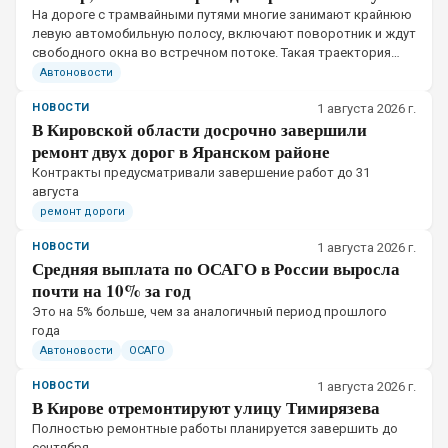
На дороге с трамвайными путями многие занимают крайнюю
левую автомобильную полосу, включают поворотник и ждут
свободного окна во встречном потоке. Такая траектория
выглядит привычно, но при определённом расположении
Автоновости
рельсов нарушает правила
НОВОСТИ
1 августа 2026 г.
В Кировской области досрочно завершили
ремонт двух дорог в Яранском районе
Контракты предусматривали завершение работ до 31
августа
ремонт дороги
НОВОСТИ
1 августа 2026 г.
Средняя выплата по ОСАГО в России выросла
почти на 10% за год
Это на 5% больше, чем за аналогичный период прошлого
года
Автоновости
ОСАГО
НОВОСТИ
1 августа 2026 г.
В Кирове отремонтируют улицу Тимирязева
Полностью ремонтные работы планируется завершить до
сентября