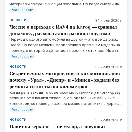
материалы получше, и опций побольше. Но когда смотришь
на прайс-листы, разница между аналогичными
Автоновости
комплектациями действительно составляет порядка.
НОВОСТИ
31 июля 2026 г.
Честно о переходе с RAV4 на Karoq — сравнил
динамику, расход, салон: разница ощутима
Переход с одного автомобиля на другой — это всегда риск.
Особенно когда меняешь проверенную временем модель на
новинку, о которой ещё нет долгосрочных отзывов. Именно
такую замену решил сделать владелец из Москвы, который
Автоновости
почти пять лет отъездил на Toyota
НОВОСТИ
31 июля 2026 г.
Секрет вечных моторов советских мотоциклов:
почему «Урал», «Днепр» и «Минск» ходили без
ремонта сотни тысяч километров
Когда речь заходит о советской мототехнике, у многих сразу
всплывают в памяти тяжёлые, основательные машины с
колясками, которые до сих пор можно встретить на дорогах.
«Урал», «Днепр», лёгкий и звонкий «Минск» — они стали
Автоновости
легендами не благодаря дизайну.
НОВОСТИ
31 июля 2026 г.
Пакет на зеркале — не мусор, а ловушка: