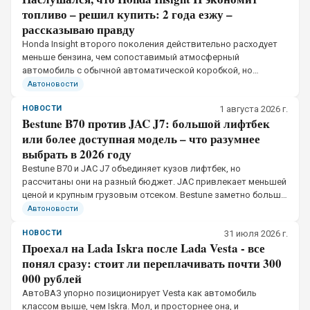
топливо – решил купить: 2 года езжу –
рассказываю правду
Honda Insight второго поколения действительно расходует
меньше бензина, чем сопоставимый атмосферный
автомобиль с обычной автоматической коробкой, но
обещанные четыре литра получаются не в каждом режиме.
Автоновости
НОВОСТИ
1 августа 2026 г.
Bestune B70 против JAC J7: большой лифтбек
или более доступная модель – что разумнее
выбрать в 2026 году
Bestune B70 и JAC J7 объединяет кузов лифтбек, но
рассчитаны они на разный бюджет. JAC привлекает меньшей
ценой и крупным грузовым отсеком. Bestune заметно больше,
мощнее и богаче оснащён, однако реальная разница в
Автоновости
стоимости зависит от условий покупки
НОВОСТИ
31 июля 2026 г.
Проехал на Lada Iskra после Lada Vesta - все
понял сразу: стоит ли переплачивать почти 300
000 рублей
АвтоВАЗ упорно позиционирует Vesta как автомобиль
классом выше, чем Iskra. Мол, и просторнее она, и