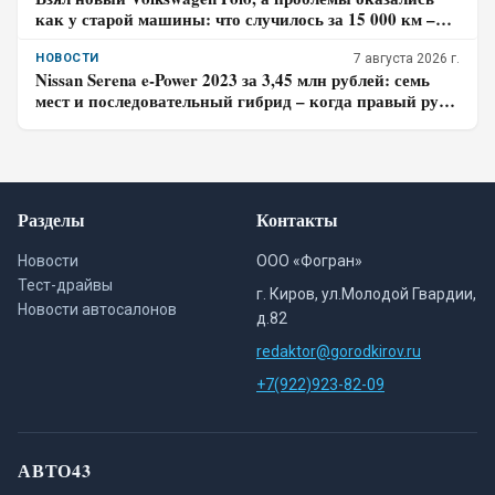
как у старой машины: что случилось за 15 000 км –
честный отзыв владельца
НОВОСТИ
7 августа 2026 г.
Nissan Serena e-Power 2023 за 3,45 млн рублей: семь
мест и последовательный гибрид – когда правый руль
перестаёт быть выгодой
Разделы
Контакты
Новости
ООО «Фогран»
Тест-драйвы
г. Киров, ул.Молодой Гвардии,
Новости автосалонов
д.82
redaktor@gorodkirov.ru
+7(922)923-82-09
АВТО43