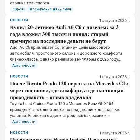
стоянка транспорта
Киров
Ограничение движения
НОВОСТИ
1 августа 2026 г.
Купил 20-летнюю Audi A6 C6 с дизелем: за 3
года вложил 300 тысяч и понял: старый
премиум на последние деньги не берут
Audi A6 C6 привлекает сочетанием цены массового
автомобиля, просторного салона и дорожного комфорта
бизнес-класса. Однако ранним экземплярам к 2026 году
исполнилось больше 20 лет, а стоимость обслуживания не
Автоновости
снизилась вместе с ценой машины
НОВОСТИ
1 августа 2026 г.
После Toyota Prado 120 пересел на Mercedes GL:
через год понял, где комфорт, а где настоящая
проходимость – отзыв владельца
Toyota Land Cruiser Prado 120 и Mercedes-Benz GL X164
принадлежат к одной эпохе, но создавались для разных
условий. Японская модель строилась как рамный
внедорожник, способный долго выдерживать разбитые
Автоновости
дороги и тяжёлые покрытия
НОВОСТИ
1 августа 2026 г.
Наслушался, что Honda Insight II экономит