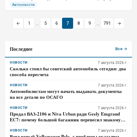
соблюдения регламента.
Автоновости
…
…
←
1
5
6
7
8
9
791
→
Последнее
Все →
НОВОСТИ
7 августа 2026 г.
Сколько стоил бы советский автомобиль сегодня: два
способа пересчета
НОВОСТИ
7 августа 2026 г.
Автомобилистам могут начать выдавать документы
на все детали по ОСАГО
НОВОСТИ
7 августа 2026 г.
Продал ВАЗ-2106 и Niva Urban ради Geely Emgrand
EC7: почему большой багажник перевесил знакомую
технику
НОВОСТИ
7 августа 2026 г.
Взял новый Volkswagen Polo, а проблемы оказались