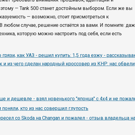
 этому — Tank 500 станет достойным выбором. Если же вы
азуемость — возможно, стоит присмотреться к
 любом случае, решение остаётся за вами. И помните: да
хника, которую можно настроить под себя, если есть
о грязи, как УАЗ - решил купить: 1,5 года езжу - рассказыв
ак и из чего сделан народный кроссовер из КНР: нас обвели
чше и дешевле - взял новенького "японца" с 4х4 и не пожал
км поняли, кто из нас совершил глупость
ересел со Skoda на Changan и пожалел - отзыв владельца н