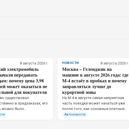
8 августа 2026 г.
НОВОСТИ
8 августа 2026 г.
кий электромобиль
Москва – Геленджик на
начали передавать
машине в августе 2026 года: где
ам: почему цена 3,98
М-4 встаёт в пробках и почему
ей может оказаться не
заправляться лучше до
ельной для покупателя
курортной зоны
ом» существовал
На М-4 в августе самая неприятная
твенно в предзаказах, его
часть поездки может начаться уже
ь можно было
после того, как основные платные
ать как цифру из
километры остались позади
сти
Автоновости
тора.