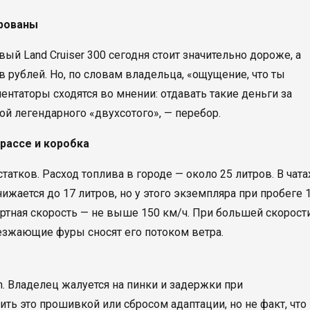
арованы
вый Land Cruiser 300 сегодня стоит значительно дороже, а
в рублей. Но, по словам владельца, «ощущение, что ты
ентаторы сходятся во мнении: отдавать такие деньги за
ой легендарного «двухсотого», — перебор.
трассе и коробка
тков. Расход топлива в городе — около 25 литров. В чата
ижается до 17 литров, но у этого экземпляра при пробеге 
ртная скорость — не выше 150 км/ч. При большей скорост
езжающие фуры сносят его потоком ветра.
n. Владелец жалуется на пинки и задержки при
ть это прошивкой или сбросом адаптации, но не факт, что