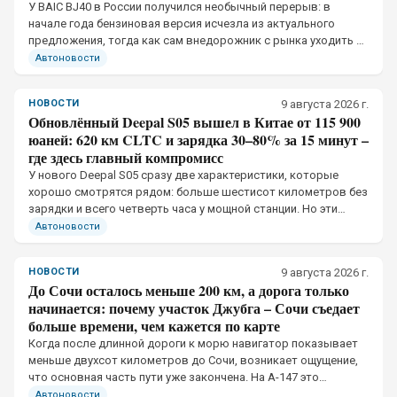
У BAIC BJ40 в России получился необычный перерыв: в
начале года бензиновая версия исчезла из актуального
предложения, тогда как сам внедорожник с рынка уходить не
собирался.
Автоновости
НОВОСТИ
9 августа 2026 г.
Обновлённый Deepal S05 вышел в Китае от 115 900
юаней: 620 км CLTC и зарядка 30–80% за 15 минут –
где здесь главный компромисс
У нового Deepal S05 сразу две характеристики, которые
хорошо смотрятся рядом: больше шестисот километров без
зарядки и всего четверть часа у мощной станции. Но эти
показатели относятся к разным условиям эксплуатации
Автоновости
НОВОСТИ
9 августа 2026 г.
До Сочи осталось меньше 200 км, а дорога только
начинается: почему участок Джубга – Сочи съедает
больше времени, чем кажется по карте
Когда после длинной дороги к морю навигатор показывает
меньше двухсот километров до Сочи, возникает ощущение,
что основная часть пути уже закончена. На А-147 это
впечатление обманчиво.
Автоновости