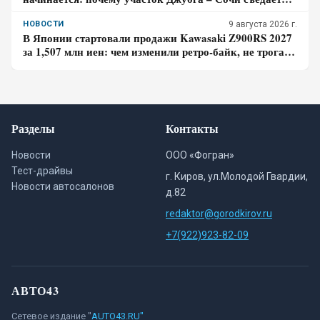
больше времени, чем кажется по карте
НОВОСТИ
9 августа 2026 г.
В Японии стартовали продажи Kawasaki Z900RS 2027
за 1,507 млн иен: чем изменили ретро-байк, не трогая
948-кубовую «четвёрку»
Разделы
Контакты
Новости
ООО «Фогран»
Тест-драйвы
г. Киров, ул.Молодой Гвардии,
Новости автосалонов
д.82
redaktor@gorodkirov.ru
+7(922)923-82-09
АВТО43
Сетевое издание "
AUTO43.RU"