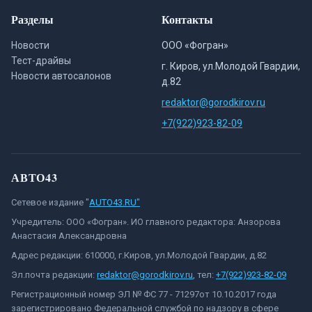
Разделы
Контакты
Новости
ООО «Фогран»
Тест-драйвы
г. Киров, ул.Молодой Гвардии,
Новости автосалонов
д.82
redaktor@gorodkirov.ru
+7(922)923-82-09
АВТО43
Сетевое издание "
AUTO43.RU"
Учредитель: ООО «Фогран». ИО главного редактора: Анзорова
Анастасия Александровна
Адрес редакции: 610000, г.Киров, ул.Молодой Гвардии, д.82
Эл.почта редакции:
redaktor@gorodkirov.ru
, тел:
+7(922)923-82-09
Регистрационный номер ЭЛ № ФС 77 - 71297от 10.10.2017 года
зарегистрировано Федеральной службой по надзору в сфере